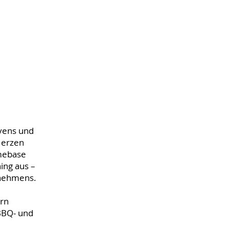
avens und
Herzen
omebase
ing aus –
rnehmens.
ern
 BBQ- und