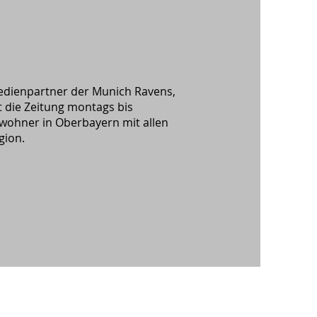
Medienpartner der Munich Ravens,
t die Zeitung montags bis
ohner in Oberbayern mit allen
gion.