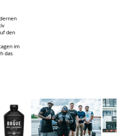
odernen
iv
auf den
ltagen im
ch das